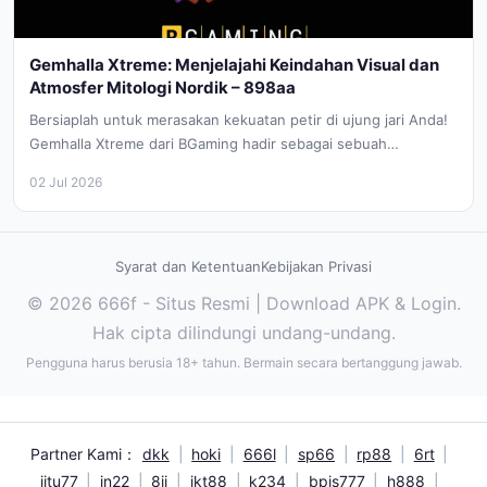
Gemhalla Xtreme: Menjelajahi Keindahan Visual dan
Atmosfer Mitologi Nordik – 898aa
Bersiaplah untuk merasakan kekuatan petir di ujung jari Anda!
Gemhalla Xtreme dari BGaming hadir sebagai sebuah
mahakarya visual yang membawa...
02 Jul 2026
Syarat dan Ketentuan
Kebijakan Privasi
© 2026 666f - Situs Resmi | Download APK & Login.
Hak cipta dilindungi undang-undang.
Pengguna harus berusia 18+ tahun. Bermain secara bertanggung jawab.
Partner Kami：
dkk
|
hoki
|
666l
|
sp66
|
rp88
|
6rt
|
jitu77
|
in22
|
8ii
|
jkt88
|
k234
|
bpjs777
|
h888
|