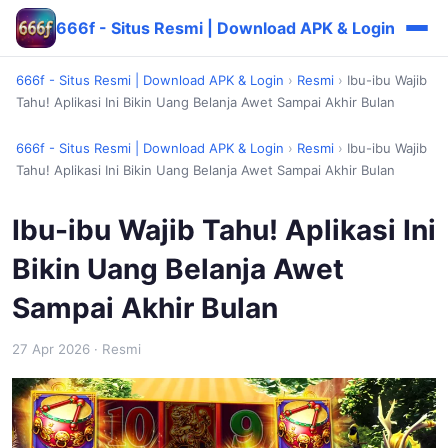
666f - Situs Resmi | Download APK & Login
666f - Situs Resmi | Download APK & Login
›
Resmi
›
Ibu-ibu Wajib
Tahu! Aplikasi Ini Bikin Uang Belanja Awet Sampai Akhir Bulan
666f - Situs Resmi | Download APK & Login
›
Resmi
›
Ibu-ibu Wajib
Tahu! Aplikasi Ini Bikin Uang Belanja Awet Sampai Akhir Bulan
Ibu-ibu Wajib Tahu! Aplikasi Ini
Bikin Uang Belanja Awet
Sampai Akhir Bulan
27 Apr 2026
· Resmi