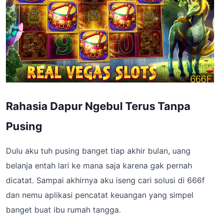
Rahasia Dapur Ngebul Terus Tanpa
Pusing
Dulu aku tuh pusing banget tiap akhir bulan, uang
belanja entah lari ke mana saja karena gak pernah
dicatat. Sampai akhirnya aku iseng cari solusi di 666f
dan nemu aplikasi pencatat keuangan yang simpel
banget buat ibu rumah tangga.